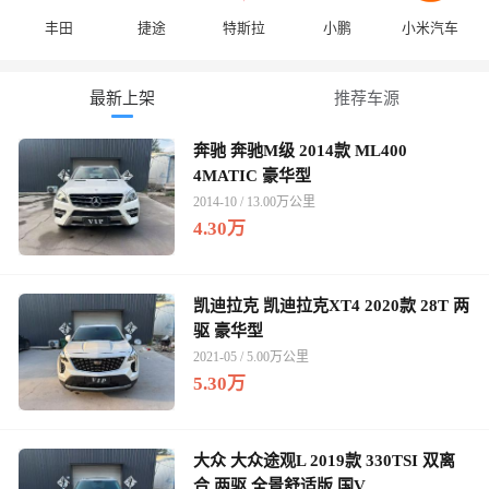
丰田
捷途
特斯拉
小鹏
小米汽车
最新上架
推荐车源
奔驰 奔驰M级 2014款 ML400
4MATIC 豪华型
2014-10 / 13.00万公里
4.30万
凯迪拉克 凯迪拉克XT4 2020款 28T 两
驱 豪华型
2021-05 / 5.00万公里
5.30万
大众 大众途观L 2019款 330TSI 双离
合 两驱 全景舒适版 国V