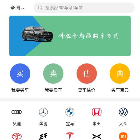

全国
搜索品牌/车系/车型
搜
买
卖
估
典
我要买车
我要卖车
卖车估价
买车宝典
奥迪
奔驰
宝马
本田
大众