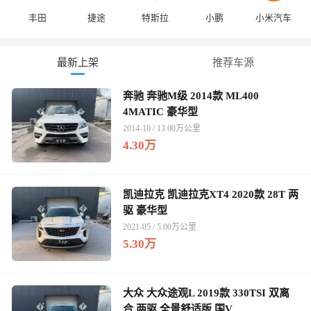
丰田
捷途
特斯拉
小鹏
小米汽车
最新上架
推荐车源
奔驰 奔驰M级 2014款 ML400
4MATIC 豪华型
2014-10 / 13.00万公里
4.30万
凯迪拉克 凯迪拉克XT4 2020款 28T 两
驱 豪华型
2021-05 / 5.00万公里
5.30万
大众 大众途观L 2019款 330TSI 双离
合 两驱 全景舒适版 国V