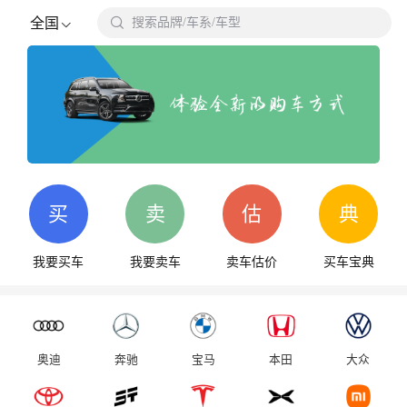

全国
搜索品牌/车系/车型
搜
买
卖
估
典
我要买车
我要卖车
卖车估价
买车宝典
奥迪
奔驰
宝马
本田
大众