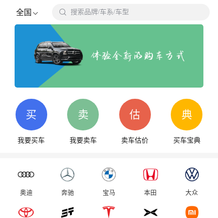

全国
搜索品牌/车系/车型
搜
买
卖
估
典
我要买车
我要卖车
卖车估价
买车宝典
奥迪
奔驰
宝马
本田
大众