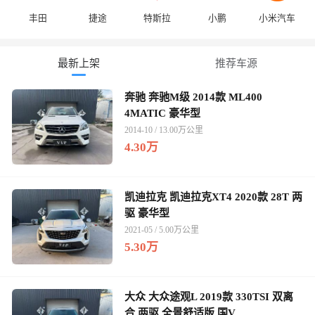
丰田
捷途
特斯拉
小鹏
小米汽车
最新上架
推荐车源
奔驰 奔驰M级 2014款 ML400
4MATIC 豪华型
2014-10 / 13.00万公里
4.30万
凯迪拉克 凯迪拉克XT4 2020款 28T 两
驱 豪华型
2021-05 / 5.00万公里
5.30万
大众 大众途观L 2019款 330TSI 双离
合 两驱 全景舒适版 国V