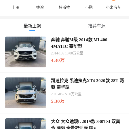
丰田
捷途
特斯拉
小鹏
小米汽车
最新上架
推荐车源
奔驰 奔驰M级 2014款 ML400
4MATIC 豪华型
2014-10 / 13.00万公里
4.30万
凯迪拉克 凯迪拉克XT4 2020款 28T 两
驱 豪华型
2021-05 / 5.00万公里
5.30万
大众 大众途观L 2019款 330TSI 双离
合 两驱 全景舒适版 国V