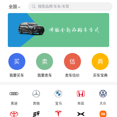

全国
搜索品牌/车系/车型
搜
买
卖
估
典
我要买车
我要卖车
卖车估价
买车宝典
奥迪
奔驰
宝马
本田
大众