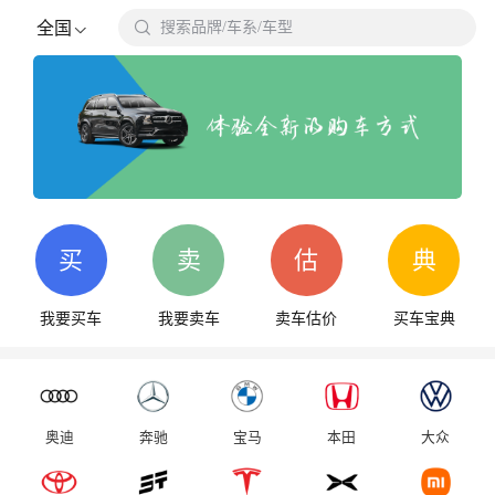

全国
搜索品牌/车系/车型
搜
买
卖
估
典
我要买车
我要卖车
卖车估价
买车宝典
奥迪
奔驰
宝马
本田
大众