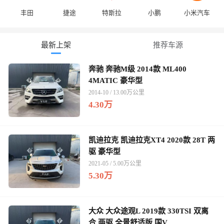
丰田
捷途
特斯拉
小鹏
小米汽车
最新上架
推荐车源
奔驰 奔驰M级 2014款 ML400
4MATIC 豪华型
2014-10 / 13.00万公里
4.30万
凯迪拉克 凯迪拉克XT4 2020款 28T 两
驱 豪华型
2021-05 / 5.00万公里
5.30万
大众 大众途观L 2019款 330TSI 双离
合 两驱 全景舒适版 国V