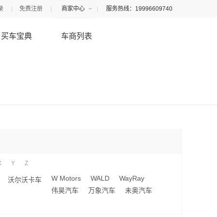
录
免费注册
商家中心
服务热线：19996609740
买车宝典
车商列表
X
Y
Z
W Motors
WALD
WayRay
沃尔沃卡车
伟昊汽车
万象汽车
未奥汽车