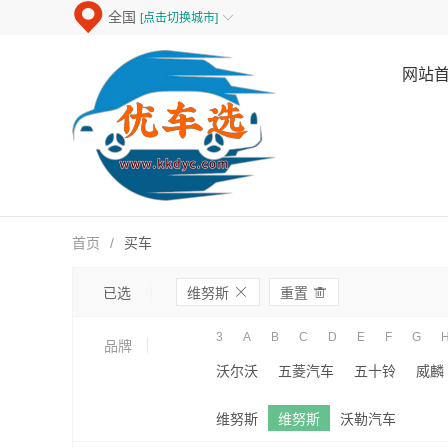
全国
[点击切换城市]

网站
首页
/
买车
ဆ

已选
维努斯
重置
3
A
B
C
D
E
F
G
品牌
沃尔沃
五菱汽车
五十铃
威麟
维努斯
维努斯
沃勒汽车