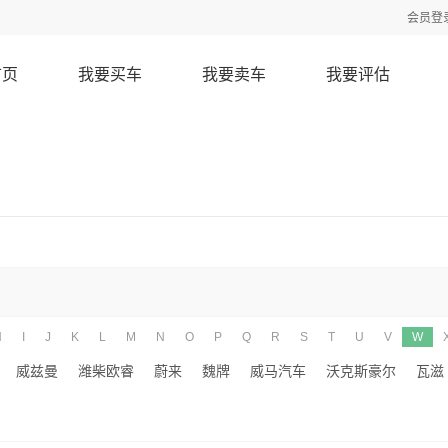
会员登
首页
我要买车
我要卖车
我要评估
H
I
J
K
L
M
N
O
P
Q
R
S
T
U
V
W
威兹曼
潍柴欧睿
蔚来
魏牌
威马汽车
沃克斯豪尔
瓦滋