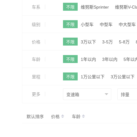
车系
不限
维努斯Sprinter
维努斯V-Cla
级别
不限
小型车
中型车
中大型车
价格
不限
3万以下
3-5万
5-8万
车龄
不限
1年以内
3年以内
5年以
里程
不限
1万公里以下
3万公里以下
更多
默认排序
价格
车龄