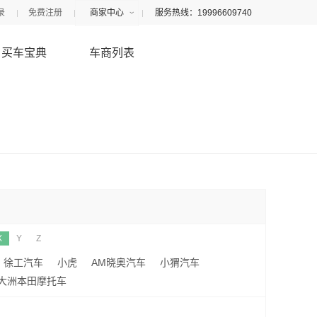
录
免费注册
商家中心
服务热线：19996609740
买车宝典
车商列表
X
Y
Z
徐工汽车
小虎
AM晓奥汽车
小猬汽车
大洲本田摩托车