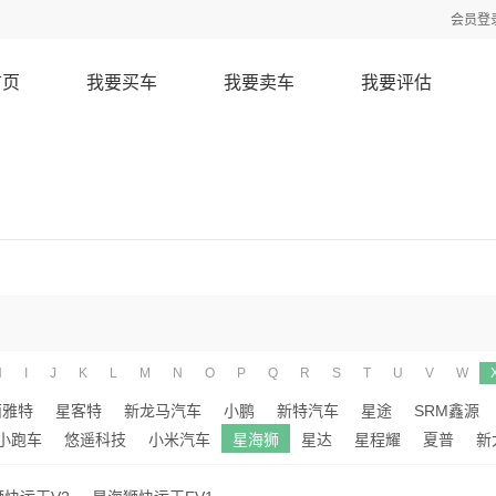
会员登
首页
我要买车
我要卖车
我要评估
H
I
J
K
L
M
N
O
P
Q
R
S
T
U
V
W
西雅特
星客特
新龙马汽车
小鹏
新特汽车
星途
SRM鑫源
小跑车
悠遥科技
小米汽车
星海狮
星达
星程耀
夏普
新