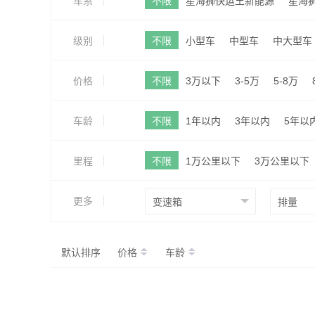
车系
不限
星海狮快运王新能源
星海狮
级别
不限
小型车
中型车
中大型车
价格
不限
3万以下
3-5万
5-8万
车龄
不限
1年以内
3年以内
5年以
里程
不限
1万公里以下
3万公里以下
更多
默认排序
价格
车龄