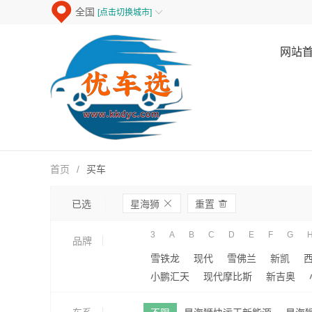
全国
[点击切换城市]

网站
首页
/
买车
ဆ

已选
星海狮
重置
3
A
B
C
D
E
F
G
品牌
雪铁龙
现代
雪佛兰
新凯
小鹏汇天
现代摩比斯
新吉奥