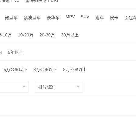
快运王V2
星海狮快运王EV1
MPV
SUV
微型车
紧凑型车
豪华车
跑车
皮卡
面包
8-10万
10-20万
20-30万
30万以上
内
5年以上
5万公里以下
8万公里以下
8万公里以上