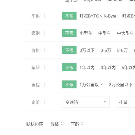
霸王龙
车系
不限
拜腾BYTON K-Byte
拜腾BY
级别
不限
小型车
中型车
中大型车
价格
不限
3万以下
3-5万
5-8万
车龄
不限
1年以内
3年以内
5年以
里程
不限
1万公里以下
3万公里以下
更多
默认排序
价格
车龄