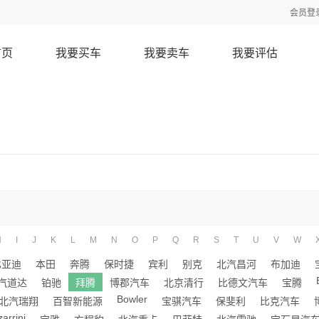
会员登
首页
我要买车
我要卖车
我要评估
H
I
J
K
L
M
N
O
P
Q
R
S
T
U
V
W
比亚迪
本田
奔腾
保时捷
宾利
别克
北汽昌河
布加迪
汽道达
铂驰
拜腾
博郡汽车
北京清行
比德文汽车
宝腾
Bowler
北汽瑞翔
百智新能源
宝骐汽车
保斐利
比克汽车
zarrini