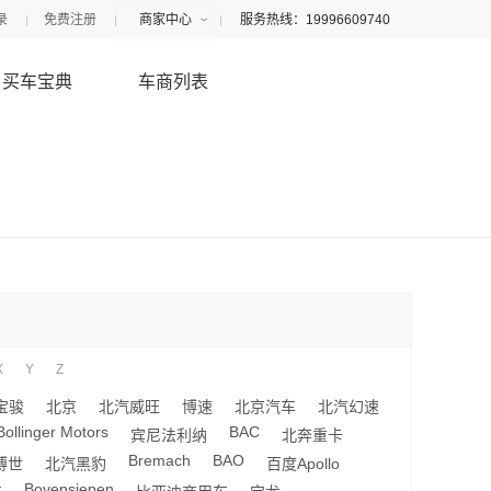
录
免费注册
商家中心
服务热线：19996609740
买车宝典
车商列表
X
Y
Z
宝骏
北京
北汽威旺
博速
北京汽车
北汽幻速
Bollinger Motors
BAC
宾尼法利纳
北奔重卡
Bremach
BAO
博世
北汽黑豹
百度Apollo
Bovensiepen