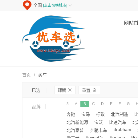
全国
[点击切换城市]

网站
首页
/
买车
ဆ

已选
拜腾
重置
3
A
B
C
D
E
F
G
品牌
奔驰
宝马
标致
北汽制造
北汽新能源
宝沃
比速汽车
北
Brabham
北汽泰普
奔驰卡车
BeyonCa
Bertone
Biz