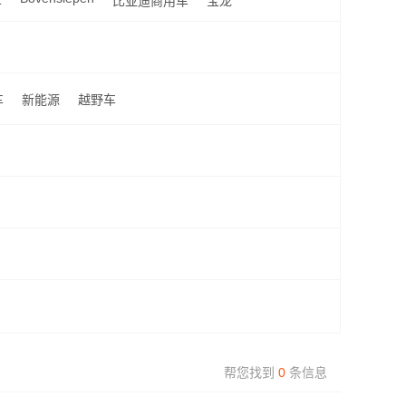
车
比亚迪商用车
宝龙
车
新能源
越野车
帮您找到
0
条信息