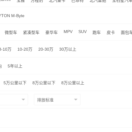
宝雅
方程豹
北汽重卡
巴菲特
北汽雷驰
宝石星汽
TON M-Byte
MPV
SUV
微型车
紧凑型车
豪华车
跑车
皮卡
面包
8-10万
10-20万
20-30万
30万以上
内
5年以上
5万公里以下
8万公里以下
8万公里以上