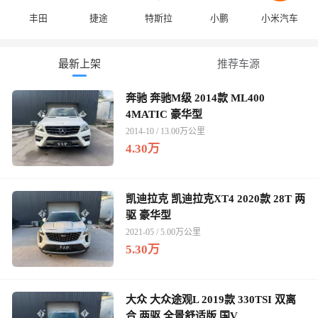
丰田
捷途
特斯拉
小鹏
小米汽车
最新上架
推荐车源
奔驰 奔驰M级 2014款 ML400
4MATIC 豪华型
2014-10 / 13.00万公里
4.30万
凯迪拉克 凯迪拉克XT4 2020款 28T 两
驱 豪华型
2021-05 / 5.00万公里
5.30万
大众 大众途观L 2019款 330TSI 双离
合 两驱 全景舒适版 国V