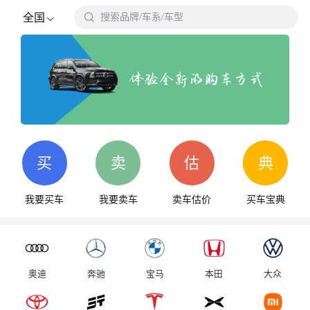

全国
搜索品牌/车系/车型
搜
买
卖
估
典
我要买车
我要卖车
卖车估价
买车宝典
奥迪
奔驰
宝马
本田
大众