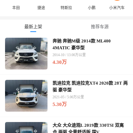
丰田
捷途
特斯拉
小鹏
小米汽车
最新上架
推荐车源
奔驰 奔驰M级 2014款 ML400
4MATIC 豪华型
2014-10 / 13.00万公里
4.30万
凯迪拉克 凯迪拉克XT4 2020款 28T 两
驱 豪华型
2021-05 / 5.00万公里
5.30万
大众 大众途观L 2019款 330TSI 双离
合 两驱 全景舒适版 国V