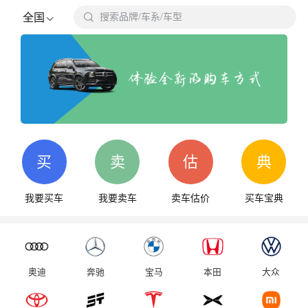

全国
搜索品牌/车系/车型
搜
买
卖
估
典
我要买车
我要卖车
卖车估价
买车宝典
奥迪
奔驰
宝马
本田
大众