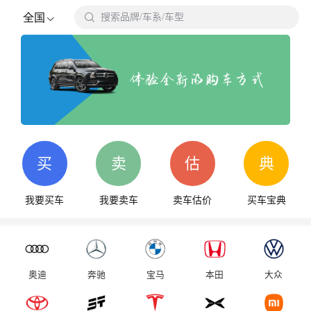

全国
搜索品牌/车系/车型
搜
买
卖
估
典
我要买车
我要卖车
卖车估价
买车宝典
奥迪
奔驰
宝马
本田
大众