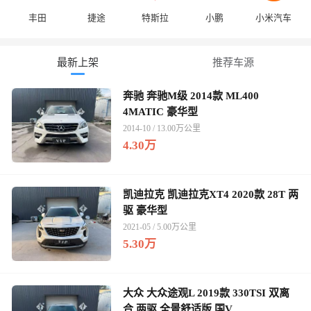
丰田
捷途
特斯拉
小鹏
小米汽车
最新上架
推荐车源
奔驰 奔驰M级 2014款 ML400
4MATIC 豪华型
2014-10 / 13.00万公里
4.30万
凯迪拉克 凯迪拉克XT4 2020款 28T 两
驱 豪华型
2021-05 / 5.00万公里
5.30万
大众 大众途观L 2019款 330TSI 双离
合 两驱 全景舒适版 国V