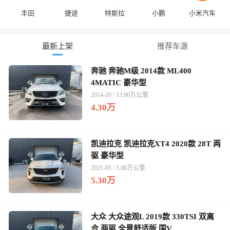
丰田
捷途
特斯拉
小鹏
小米汽车
最新上架
推荐车源
奔驰 奔驰M级 2014款 ML400
4MATIC 豪华型
2014-10 / 13.00万公里
4.30万
凯迪拉克 凯迪拉克XT4 2020款 28T 两
驱 豪华型
2021-05 / 5.00万公里
5.30万
大众 大众途观L 2019款 330TSI 双离
合 两驱 全景舒适版 国V