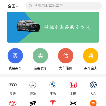

全国
搜索品牌/车系/车型
搜
买
卖
估
典
我要买车
我要卖车
卖车估价
买车宝典
奥迪
奔驰
宝马
本田
大众